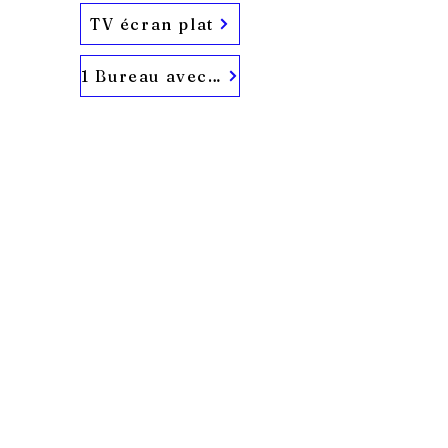
TV écran plat
1 Bureau avec prise Ethernet
Mentions legales
DiAdou
©
Tél :
05 -61- 98-62-31
emyalese@gmail.com