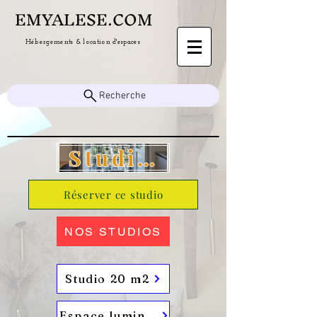
EMYALESE.COM
&
Hébergements
location d'espaces
Recherche
Studio "EVASIO"
Réserver ce studio
NOS STUDIOS
Studio 20 m2
Espace lumineux