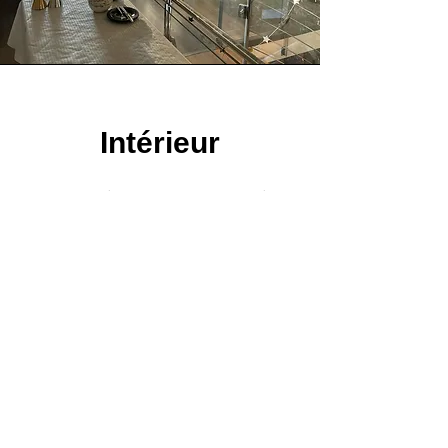
Intérieur
Vous avez également la possibilité de
louer une salle d'environ 150 m2.
Plus d'images
Mentions legales
DiAdou
©
Tél :
05 -61- 98-62-31