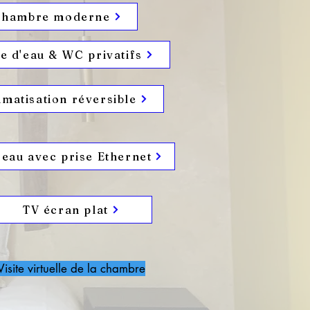
hambre moderne
le d'eau & WC privatifs
imatisation réversible
reau avec prise Ethernet
TV écran plat
Visite virtuelle de la chambre