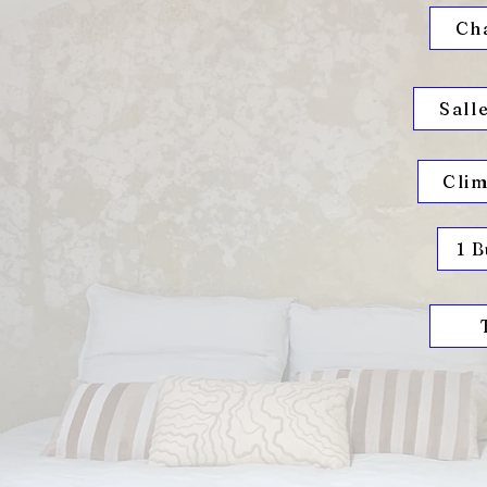
Ch
Sall
Clim
1 B