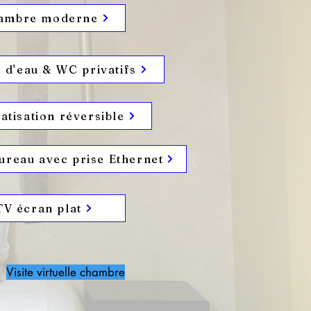
ambre moderne
e d'eau & WC privatifs
atisation réversible
ureau avec prise Ethernet
TV écran plat
Visite virtuelle chambre